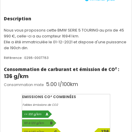
Equipements
Aide au maintien dans la voie
Description
Allumage automatique des projecteurs
Banquette arrière rabattable 40/20/40
Nous vous proposons cette BMW SERIE 5 TOURING au prix de 45
BMW Live Cockpit Navigation Pro
990 €, celle-ci a au compteur 16941 km.
Climatisation automatique 2 zones à fonctionnalités
Elle a été immatriculée le 01-12-2021 et dispose d'une puissance
étendues
de 190ch din.
Contrôle Dynamique de la Traction (DTC)
Contrôle Dynamique de stabilité (DSC)
Référence : 0298-0007783
Détecteur de fatigue du conducteur
Detecteur d angle mort
Consommation de carburant et émission de CO² :
Eclairage d'ambiance
136 g/km
Essuie-glace à détecteur de pluie
5.00 l/100km
Feux de stop dynamiques à technologie LED
Consommation mixte
Fixations ISOFIX pour sièges enfant à l'arrière
Frein de parking électrique avec fonction "Automatic
EMISSIONS CO² COMBINÉES
Hold"
Faibles émissions de CO2
Hayon électrique
Hybridation légère (48V)
A
<= 100 g/km
Inserts décoratifs M aluminium Rhombicle Smoke Grey
B
101 à 120 g/km
Pack Advanced Full LED
Pack Connected Pro
136
C
121 à 140 g/km